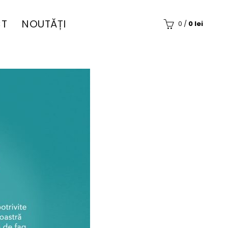
T
NOUTĂȚI
0
/
0
lei