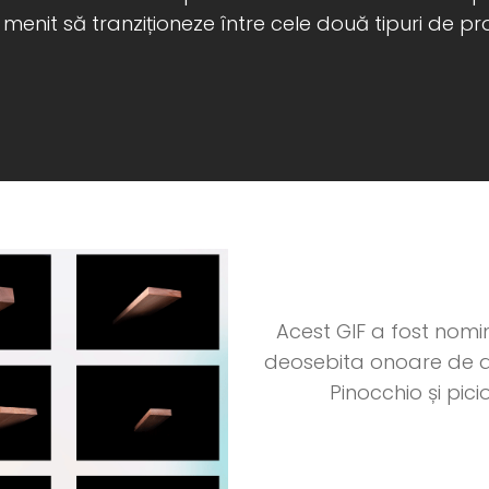
menit să tranziționeze între cele două tipuri de pr
Acest GIF a fost nomin
deosebita onoare de a
Pinocchio și pic