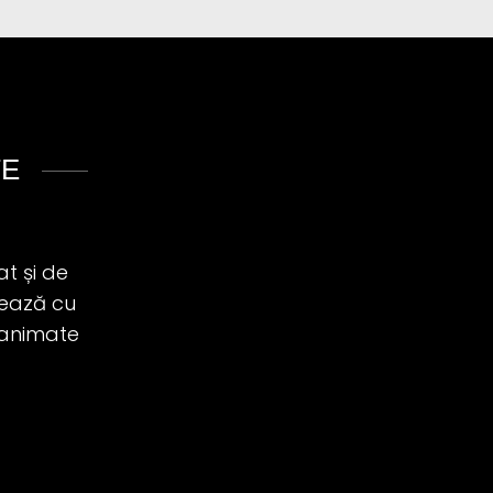
TE
at și de
stează cu
i animate