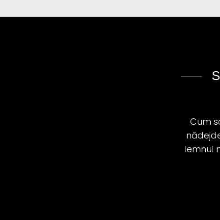
S
Cum sco
nădejde?
lemnul n