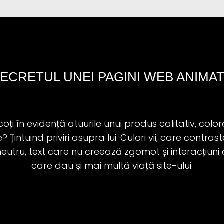
ECRETUL UNEI PAGINI WEB ANIMA
ți în evidență atuurile unui produs calitativ, color
 Țintuind priviri asupra lui. Culori vii, care contra
eutru, text care nu creează zgomot și interacțiun
care dau și mai multă viață site-ului.