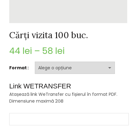
Cărți vizita 100 buc.
Interval
44
lei
–
58
lei
de
Format
prețuri:
Link WETRANSFER
44 lei
Atașează link WeTransfer cu fișierul în format PDF.
Dimensiune maximă 2GB
până
la
58 lei