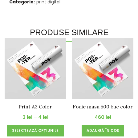
Categorie:
print digital
PRODUSE SIMILARE
Print A3 Color
Foaie masa 500 buc color
Interval
3
lei
–
4
lei
460
lei
de
Acest
SELECTEAZĂ OPȚIUNILE
ADAUGĂ ÎN COȘ
prețuri:
produs