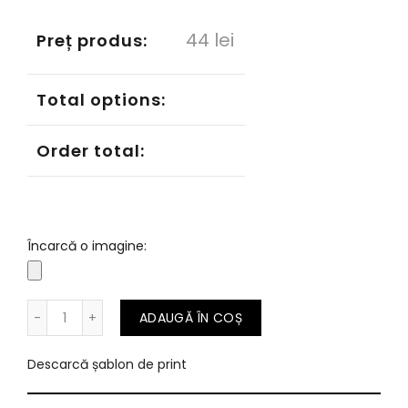
44
lei
Preț produs:
Total options:
Order total:
Încarcă o imagine:
Cantitate Cărți vizita 100 buc.
ADAUGĂ ÎN COȘ
Descarcă șablon de print