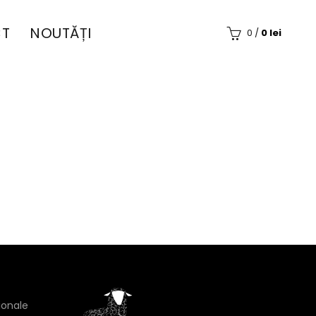
T
NOUTĂȚI
0
/
0
lei
ionale