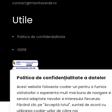
contact@mioritaverde.ro
Utile
Politica de confidențialitate
GDPR
Politica de confidențialitate a datelor
Acest website foloseste cookie-uri pentru a furniza
vizitatorilor o experienta mult mai buna de navigare si
© 2026
servicii adaptate nevoilor si interesului fiecaruia.
Făcând clic pe "Acceptă totul", sunteți de acord cu
utilizarea cookie-urilor de către noi.