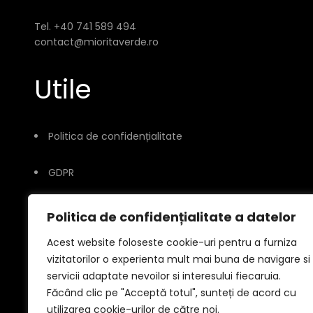
Tel. +40 741 589 494
contact@mioritaverde.ro
Utile
Politica de confidențialitate
GDPR
Politica de confidențialitate a datelor
Acest website foloseste cookie-uri pentru a furniza
vizitatorilor o experienta mult mai buna de navigare si
servicii adaptate nevoilor si interesului fiecaruia.
Făcând clic pe "Acceptă totul", sunteți de acord cu
© 2026
utilizarea cookie-urilor de către noi.