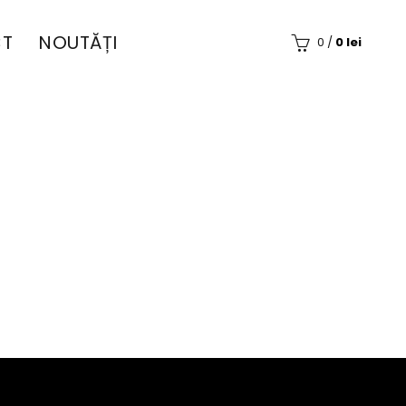
T
NOUTĂȚI
0
/
0
lei