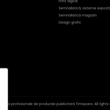
Print digital
Semnalistică, sisteme expozit
Semnalistică magazin
Design grafic
Servicii profesionale de producție publicitară Timișoara
. All right