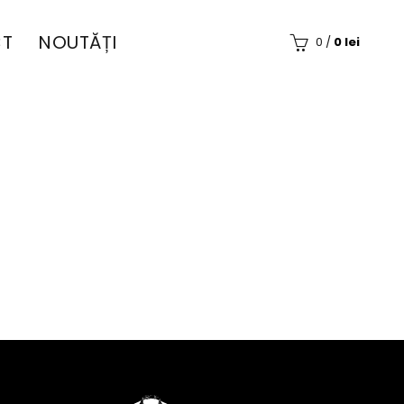
T
NOUTĂȚI
0
/
0
lei