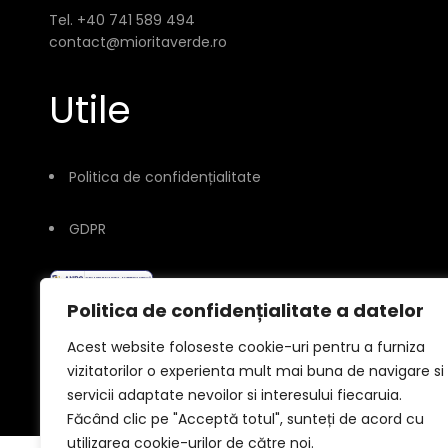
Tel. +40 741 589 494
contact@mioritaverde.ro
Utile
Politica de confidențialitate
GDPR
Politica de confidențialitate a datelor
Acest website foloseste cookie-uri pentru a furniza
vizitatorilor o experienta mult mai buna de navigare si
servicii adaptate nevoilor si interesului fiecaruia.
© 2026
Făcând clic pe "Acceptă totul", sunteți de acord cu
utilizarea cookie-urilor de către noi.