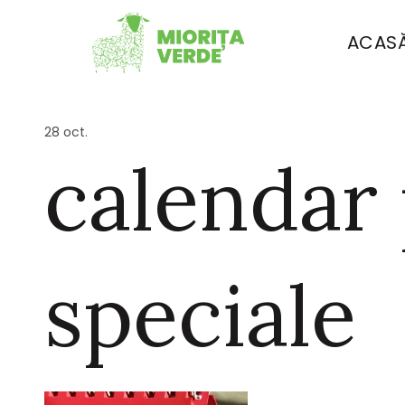
ACAS
28
oct.
calendar 
speciale