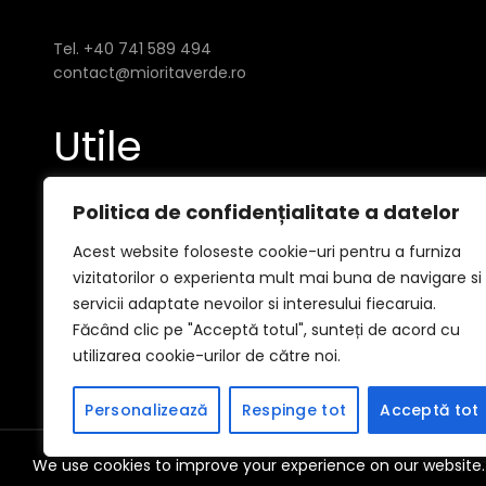
Tel. +40 741 589 494
contact@mioritaverde.ro
Utile
Politica de confidențialitate a datelor
Politica de confidențialitate
Acest website foloseste cookie-uri pentru a furniza
GDPR
vizitatorilor o experienta mult mai buna de navigare si
servicii adaptate nevoilor si interesului fiecaruia.
Făcând clic pe "Acceptă totul", sunteți de acord cu
utilizarea cookie-urilor de către noi.
Personalizează
Respinge tot
Acceptă tot
We use cookies to improve your experience on our website. 
© 2026