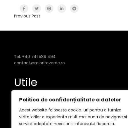
Previous Post
Tel. +40 741 589 494
contact@mioritaverde.ro
Utile
Politica de confidențialitate a datelor
Politica de confidențialitate
Acest website foloseste cookie-uri pentru a furniza
GDPR
vizitatorilor o experienta mult mai buna de navigare si
servicii adaptate nevoilor si interesului fiecaruia.