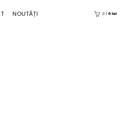
T
NOUTĂȚI
0
/
0
lei