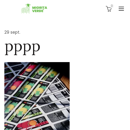
0
29
sept.
pppp