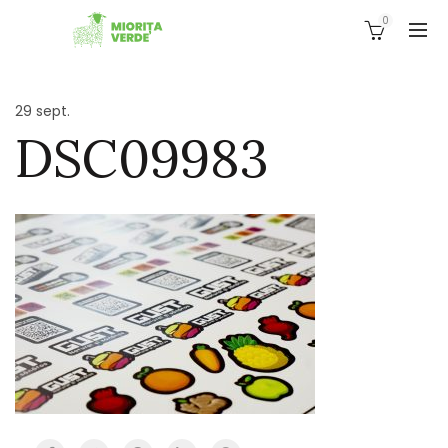
0
29
sept.
DSC09983